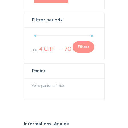
Filtrer par prix
Prix
Prix
Filtrer
4 CHF
70 CHF
Prix :
—
min
max
Panier
Votre panier est vide.
Informations légales