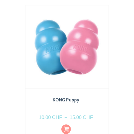
Les
options
peuvent
être
choisies
sur
la
page
du
produit
KONG Puppy
Plage
–
10.00
CHF
15.00
CHF
de
Choi
Ce
prix :
x
produit