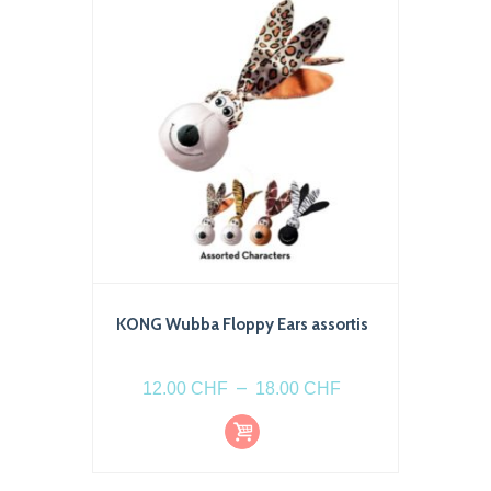
KONG Wubba Floppy Ears assortis
Plage
–
12.00
CHF
18.00
CHF
de
Choi
Ce
prix :
x
produit
des
12.00 CHF
optio
a
à
ns