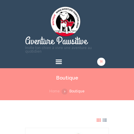
Aventure Pawsitive
Invite ton chien à vivre une aventure au
quotidien
Boutique
Home
Boutique