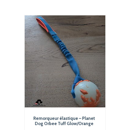
plusieurs
32.00 CHF
variations.
Les
options
peuvent
être
choisies
sur
la
page
du
produit
Remorqueur élastique – Planet
Dog Orbee Tuff Glow/Orange