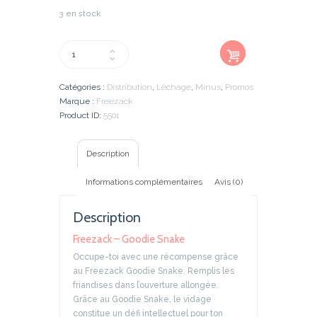
3 en stock
Ajout
quantité
er au
de
panier
Freezack
Catégories :
Distribution
,
Léchage
,
Minus
,
Promos
-
Marque :
Freezack
Goodie
Product ID:
5501
Snake
Description
Informations complémentaires
Avis (0)
Description
Freezack – Goodie Snake
Occupe-toi avec une récompense grâce
au Freezack Goodie Snake. Remplis les
friandises dans l’ouverture allongée.
Grâce au Goodie Snake, le vidage
constitue un défi intellectuel pour ton