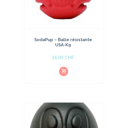
SodaPup – Balle résistante
USA-K9
16.00
CHF
Aj
o
u
t
e
r
a
u
p
a
ni
e
r