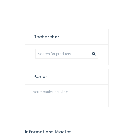
t
e
r
a
u
p
a
ni
e
r
Rechercher
Panier
Votre panier est vide.
Informations légales