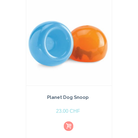
a
ni
e
r
Planet Dog Snoop
23.00
CHF
Aj
o
u