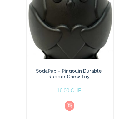
SodaPup – Pingouin Durable
Rubber Chew Toy
16.00
CHF
Aj
o
u
t
e
r
a
u
p