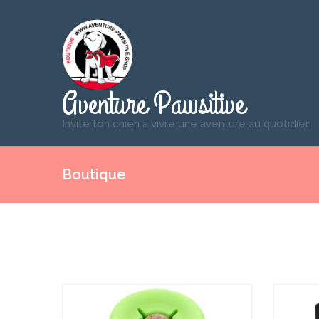
Aventure Pawsitive
Invite ton chien à vivre une aventure au quotidien
Boutique