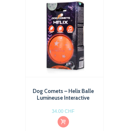
Dog Comets – Helix Balle
Lumineuse Interactive
34.00
CHF
Ajout
er au
pani