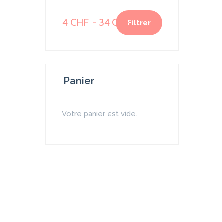
Prix
Prix
4 CHF
34 CHF
Filtrer
min
max
Panier
Votre panier est vide.