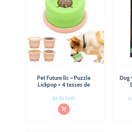
Pet Future llc – Puzzle
Dog 
Lickpop + 4 tasses de
remplissage
p
34.00
CHF
4
Ajout
er au
pani
er