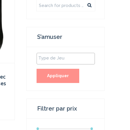
S’amuser
Appliquer
vec
ses
Filtrer par prix
.