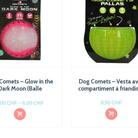
Comets – Glow in the
Dog Comets – Vesta a
Dark Moon (Balle
compartiment à friandi
hosphorescente)
Plage
–
8.50
CHF
.00
CHF
6.00
CHF
de
Ce
Ce
Choi
Choi
prix :
x des
x des
produit
produit
optio
optio
4.00 CHF
a
a
ns
ns
à
plusieurs
plusieurs
6.00 CHF
variations
variations.