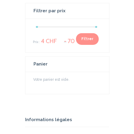
Filtrer par prix
Prix
Prix
Filtrer
4 CHF
70 CHF
Prix :
—
min
max
Panier
Votre panier est vide.
Informations légales