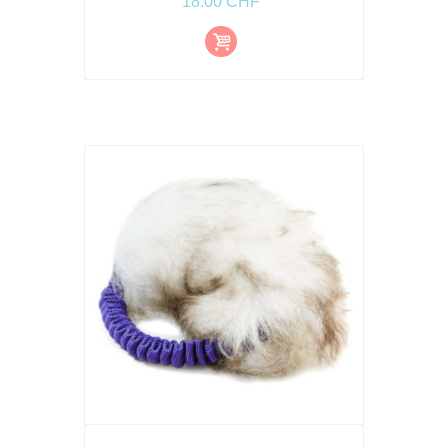
18.00
CHF
Ajout
er au
pani
er