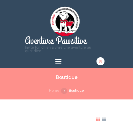
Aventure Pawsitive
Invite ton chien à vivre une aventure au
quotidien
Boutique
Home
Boutique