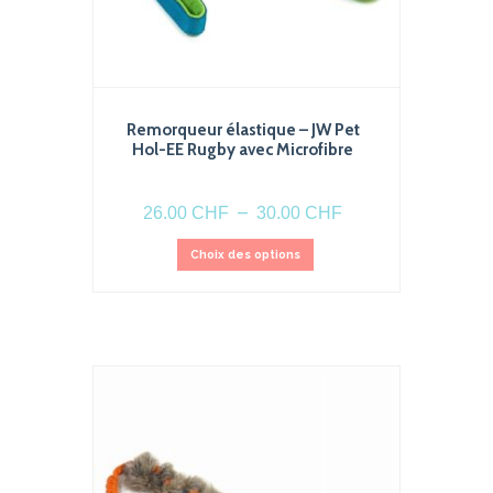
Remorqueur élastique – JW Pet
Hol-EE Rugby avec Microfibre
Plage
–
26.00
CHF
30.00
CHF
de
Ce
prix :
Choix des options
produit
26.00 CHF
a
à
plusieurs
30.00 CHF
variations.
Les
options
peuvent
être
choisies
sur