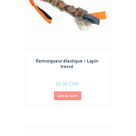
la
page
du
produit
Remorqueur élastique – Lapin
tressé
34.00
CHF
Lire la suite