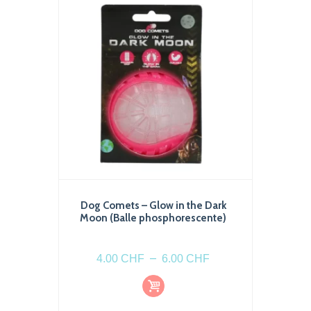
Dog Comets – Glow in the Dark
Moon (Balle phosphorescente)
Plage
–
4.00
CHF
6.00
CHF
de
Choi
Ce
prix :
x
produit
des
4.00 CHF
optio
a