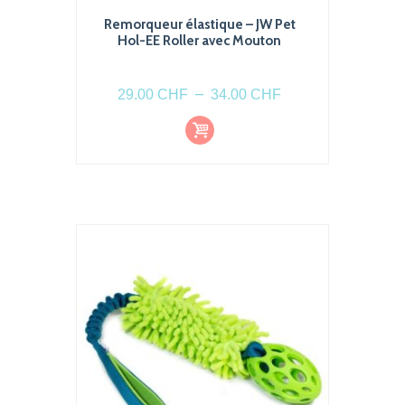
Remorqueur élastique – JW Pet
Hol-EE Roller avec Mouton
intérieur
Plage
–
29.00
CHF
34.00
CHF
de
Choi
Ce
prix :
x
produit
des
29.00 CHF
optio
a
à
ns
plusieurs
34.00 CHF
variations.
Les
options
peuvent
être
choisies
sur
la
page
du
produit