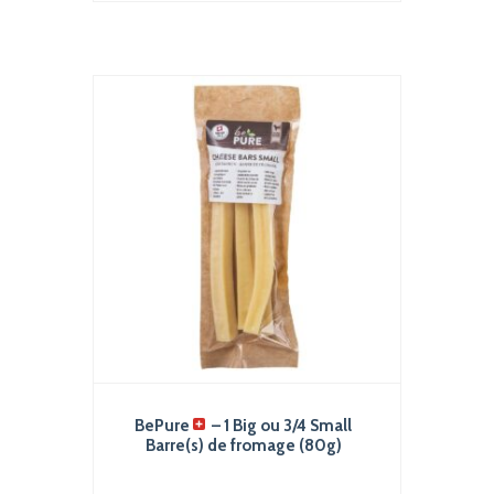
à
ns
plusieurs
6.00 CHF
variations.
Les
options
peuvent
être
choisies
sur
la
page
du
produit
BePure
– 1 Big ou 3/4 Small
Barre(s) de fromage (80g)