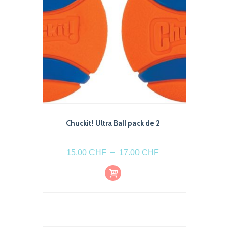
choisies
sur
la
page
du
produit
Chuckit! Ultra Ball pack de 2
Plage
–
15.00
CHF
17.00
CHF
de
Choi
Ce
prix :
x
produit
des
15.00 CHF
optio
a
à
ns
plusieurs
17.00 CHF
variations.
Les