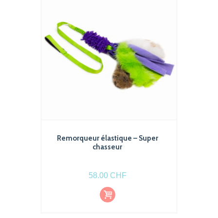
Remorqueur élastique – Super
chasseur
58.00
CHF
Ajout
er au
pani
er