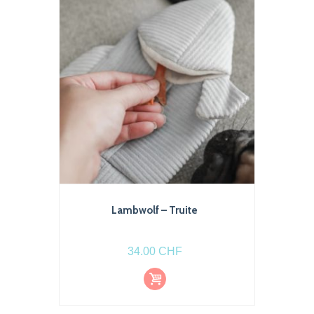
Lambwolf – Truite
34.00
CHF
Ajout
er au
pani
er