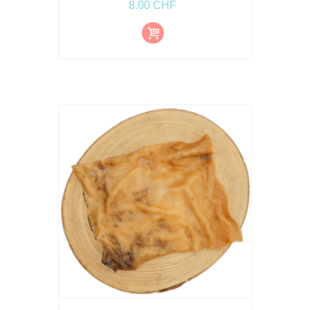
8.00
CHF
Ajout
er au
pani
er