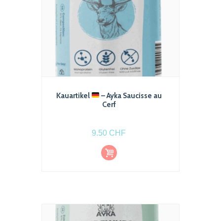
Kauartikel
– Ayka Saucisse au
Cerf
9.50
CHF
Ajout
er au
pani
er