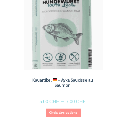
Kauartikel
– Ayka Saucisse au
Saumon
Plage
–
5.00
CHF
7.00
CHF
de
Ce
prix :
Choix des options
produit
5.00 CHF
a
à