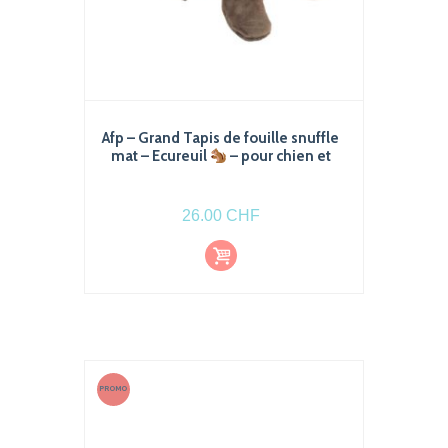
Afp – Grand Tapis de fouille snuffle
mat – Ecureuil
– pour chien et
chat
26.00
CHF
Ajout
er au
pani
er
PROMO
!