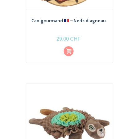
Canigourmand
– Nerfs d’agneau
29.00
CHF
Ajout
er au
pani
er