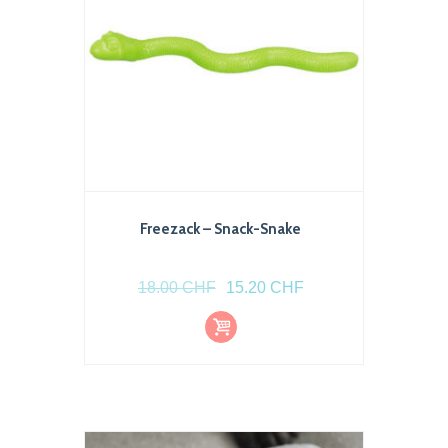
Freezack – Snack​-​Snake
Le
Le
18.00
CHF
15.20
CHF
prix
prix
Ajout
initial
actuel
er au
pani
était :
est :
er
18.00 CHF.
15.20 CHF.