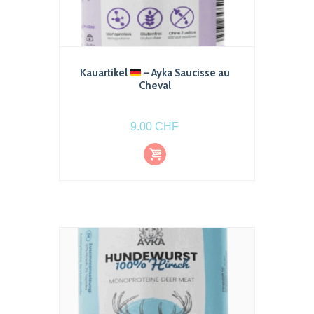
Kauartikel
– Ayka Saucisse au
Cheval
9.00
CHF
Ajout
er au
pani
er