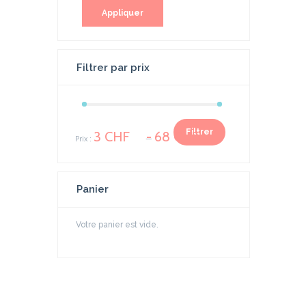
Appliquer
Filtrer par prix
Prix
Prix
Filtrer
3 CHF
68 CHF
Prix :
—
min
max
Panier
Votre panier est vide.