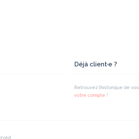
Déjà client·e ?
Retrouvez l’historique de v
votre compte
!
erved