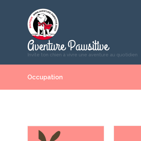
Aventure Pawsitive
Invite ton chien à vivre une aventure au quotidien
Occupation