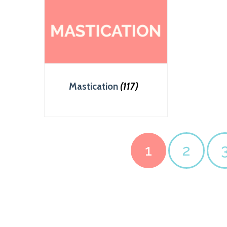
Mastication
(117)
1
2