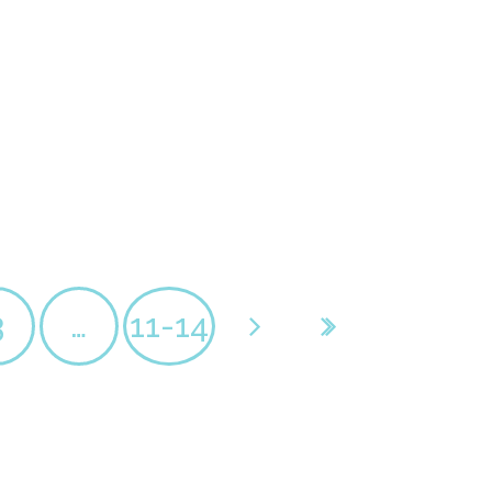
3
…
11-14