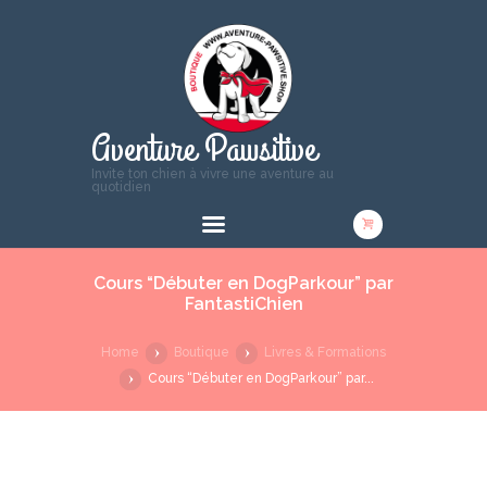
Aventure Pawsitive
Invite ton chien à vivre une aventure au
quotidien
Cours “Débuter en DogParkour” par
FantastiChien
Home
Boutique
Livres & Formations
Cours “Débuter en DogParkour” par...