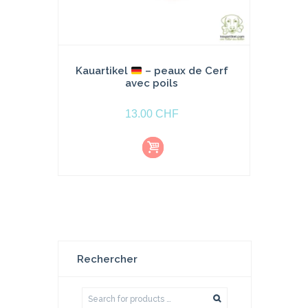
Kauartikel
– peaux de Cerf
avec poils
13.00
CHF
Aj
o
u
t
e
r
a
u
p
a
ni
e
r
Rechercher