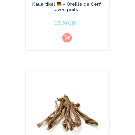
Kauartikel
– Oreille de Cerf
avec poils
28.00
CHF
Aj
o
u
t
e
r
a
u
p
a
ni
e
r