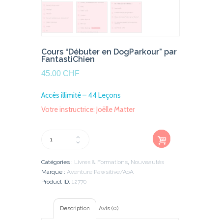
Cours “Débuter en DogParkour” par
FantastiChien
45.00
CHF
Accès illimité – 44 Leçons
Votre instructrice: Joëlle Matter
Ajout
quantité
er au
de
panier
Cours
Catégories :
Livres & Formations
,
Nouveautés
"Débuter
Marque :
Aventure Pawsitive/AoA
en
Product ID:
12770
DogParkour"
par
FantastiChien
Description
Avis (0)