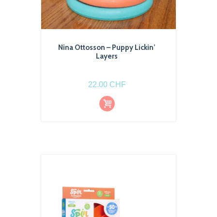
Nina Ottosson – Puppy Lickin’
Layers
22.00
CHF
Ajout
er au
pani
er