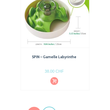
sur
la
page
du
produit
SPIN – Gamelle Labyrinthe
38.00
CHF
Ajout
er au
pani
er