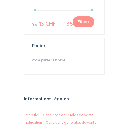
Prix
Prix
Filtrer
13 CHF
38 CHF
Prix :
—
min
max
Panier
Votre panier est vide.
Informations légales
Matériel – Conditions générales de vente
Education – Conditions générales de vente