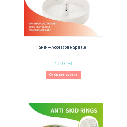
SPIN – Accessoire Spirale
14.00
CHF
Ce
Choix des options
produit
a
plusieurs
variations.
Les
options
peuvent
être
choisies