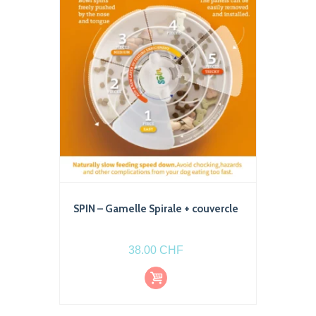
SPIN – Gamelle Spirale + couvercle
38.00
CHF
Ajout
er au
pani
er