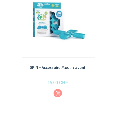
choisies
sur
la
page
du
produit
SPIN – Accessoire Moulin à vent
15.00
CHF
Ajout
er au
pani
er