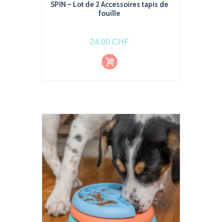
SPIN – Lot de 2 Accessoires tapis de
fouille
24.00
CHF
Choi
Ce
x
produit
des
optio
a
ns
plusieurs
variations.
Les
options
peuvent
être
choisies
sur
la
page
du
produit