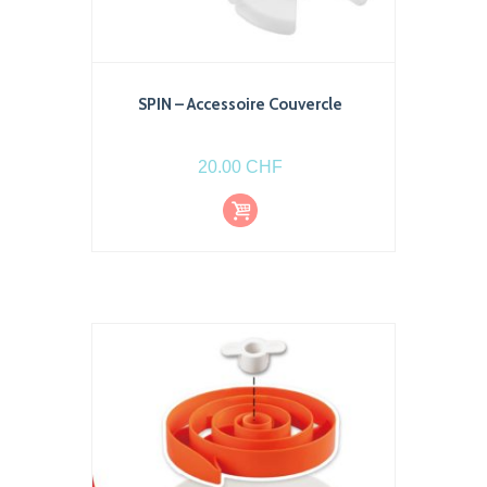
SPIN – Accessoire Couvercle
20.00
CHF
Ajout
er au
pani
er