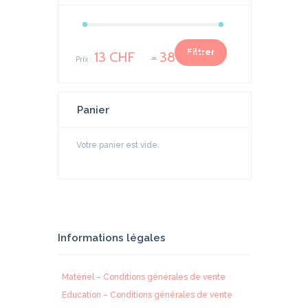
Prix
Prix
Filtrer
13 CHF
38 CHF
Prix :
—
min
max
Panier
Votre panier est vide.
Informations légales
Matériel – Conditions générales de vente
Education – Conditions générales de vente