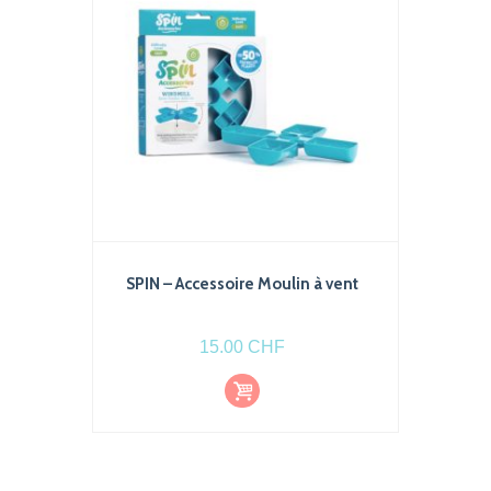
choisies
sur
la
page
du
produit
SPIN – Accessoire Moulin à vent
15.00
CHF
Ajout
er au
pani
er