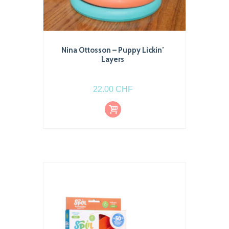
Nina Ottosson – Puppy Lickin’
Layers
22.00
CHF
Ajout
er au
pani
er