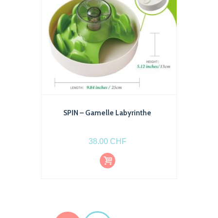
sur
la
page
du
produit
SPIN – Gamelle Labyrinthe
38.00
CHF
Ajout
er au
pani
er