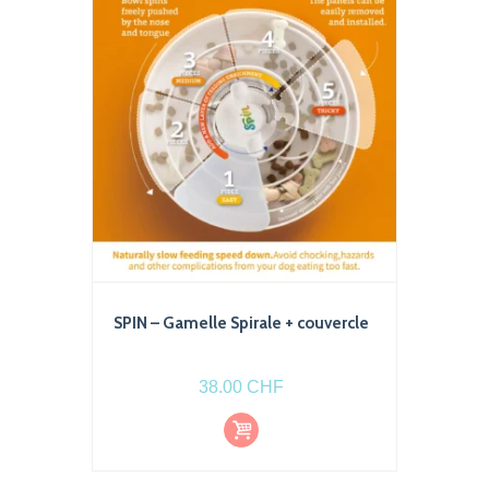
SPIN – Gamelle Spirale + couvercle
38.00
CHF
Ajout
er au
pani
er