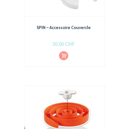
SPIN – Accessoire Couvercle
20.00
CHF
Ajout
er au
pani
er