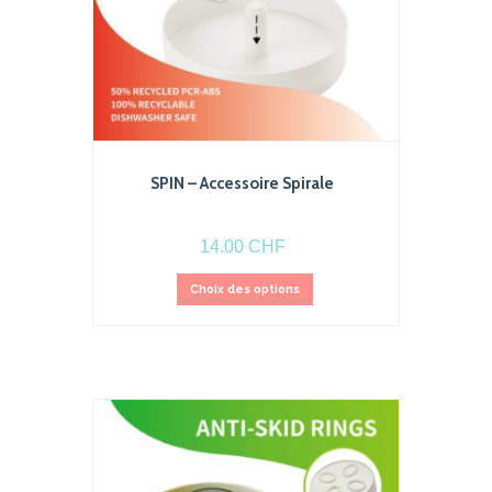
SPIN – Accessoire Spirale
14.00
CHF
Ce
Choix des options
produit
a
plusieurs
variations.
Les
options
peuvent
être
choisies