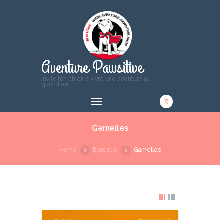
Aventure Pawsitive
Invite ton chien à vivre une aventure au
quotidien
Gamelles
Home
Boutique
Gamelles