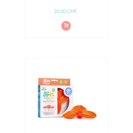
20.00
CHF
Aj
o
u
t
e
r
a
u
p
a
ni
e
r