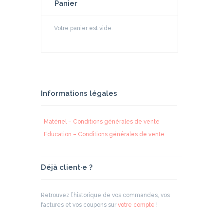
Panier
Votre panier est vide.
Informations légales
Matériel – Conditions générales de vente
Education – Conditions générales de vente
Déjà client·e ?
Retrouvez l’historique de vos commandes, vos
factures et vos coupons sur
votre compte
!