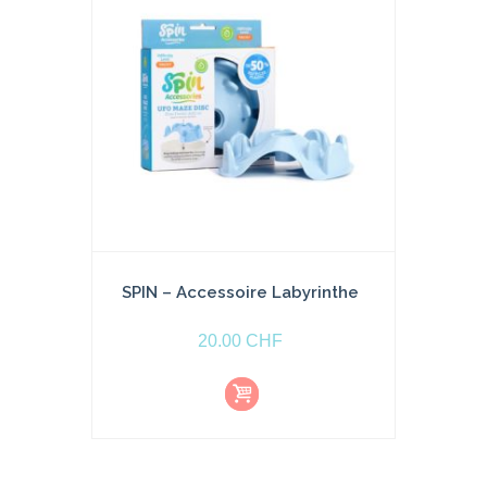
SPIN – Accessoire Labyrinthe
20.00
CHF
Aj
o
u
t
e
r
a