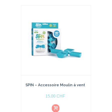
u
p
a
ni
e
r
SPIN – Accessoire Moulin à vent
15.00
CHF
Aj
o