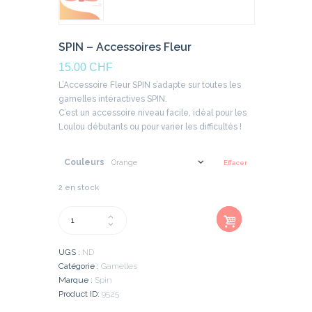
SPIN – Accessoires Fleur
15.00
CHF
L’Accessoire Fleur SPIN s’adapte sur toutes les
gamelles intéractives SPIN.
C’est un accessoire niveau facile, idéal pour les
Loulou débutants ou pour varier les difficultés !
Couleurs
Effacer
2 en stock
Ajout
quantité
er au
de
panier
SPIN
UGS :
ND
-
Catégorie :
Gamelles
Accessoires
Marque :
Spin
Fleur
Product ID:
9525