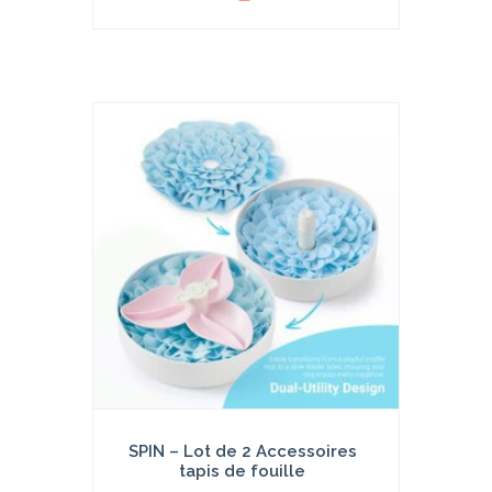
u
t
e
r
a
u
p
a
ni
e
r
SPIN – Lot de 2 Accessoires
tapis de fouille