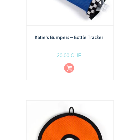
Katie’s Bumpers – Bottle Tracker
20.00
CHF
Ajout
er au
pani
er