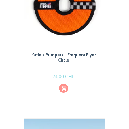
Katie’s Bumpers – Frequent Flyer
Circle
24.00
CHF
Ajout
er au
pani
er