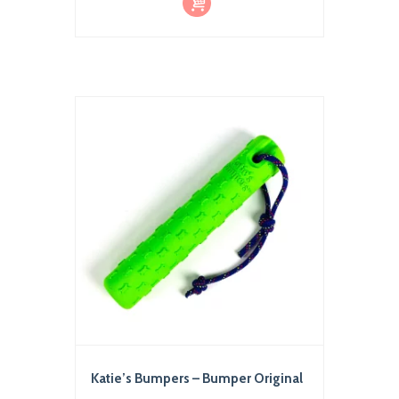
er au
pani
er
Katie’s Bumpers – Bumper Original