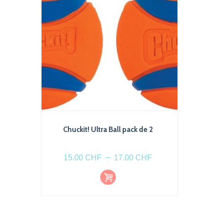
Chuckit! Ultra Ball pack de 2
Plage
–
15.00
CHF
17.00
CHF
de
Choi
Ce
prix :
x
produit
des
15.00 CHF
optio
a
à
ns
plusieurs
17.00 CHF
variations.