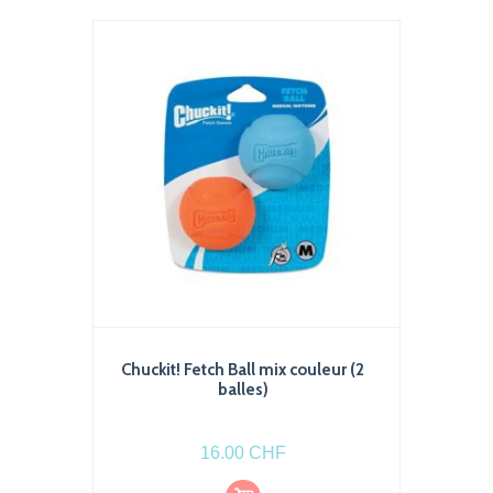
Les
options
peuvent
être
choisies
sur
la
page
du
produit
Chuckit! Fetch Ball mix couleur (2
balles)
16.00
CHF
Ajout