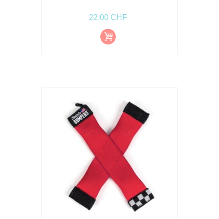
22.00
CHF
Ajout
er au
pani
er