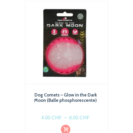
Dog Comets – Glow in the Dark
Moon (Balle phosphorescente)
Plage
–
4.00
CHF
6.00
CHF
de
Choi
Ce
prix :
x