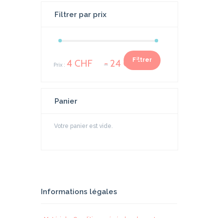
Filtrer par prix
Prix
Prix
Filtrer
4 CHF
24 CHF
Prix :
—
min
max
Panier
Votre panier est vide.
Informations légales