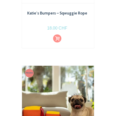
Katie’s Bumpers – Sqwuggie Rope
18.00
CHF
Ajout
er au
pani
er
PROMO
!