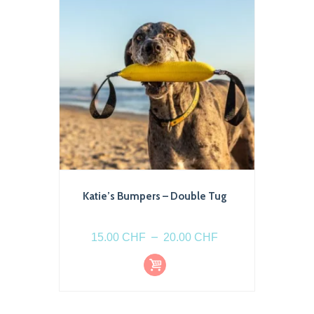
Katie’s Bumpers – Double Tug
Plage
–
15.00
CHF
20.00
CHF
de
Choi
Ce
prix :
x
produit
des
15.00 CHF
optio
a
à
ns
plusieurs
20.00 CHF