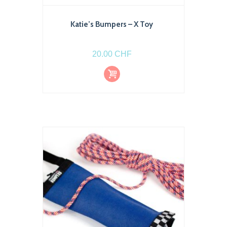
Katie’s Bumpers – X Toy
20.00
CHF
Ajout
er au
pani
er