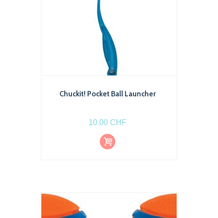
page
du
produit
Chuckit! Pocket Ball Launcher
10.00
CHF
Ajout
er au
pani
er