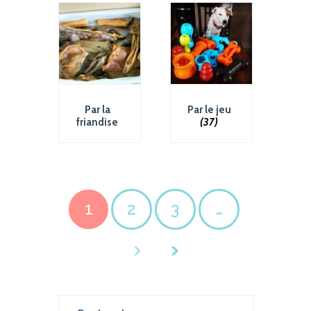
Par la
Par le jeu
friandise
(37)
(80)
1
2
3
…