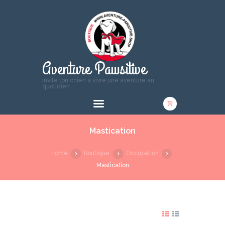
Aventure Pawsitive
Invite ton chien à vivre une aventure au
quotidien
Mastication
Home
Boutique
Occupation
Mastication