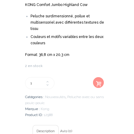
KONG Comfort Jumbo Highland Cow
Peluche surdimensionné, poilue et
multisensoriel avec différentes textures de
tissu
Couleurs et motifs variables entre les deux
couleurs
Format: 36,8 cm x 20,3 cm
2 en stock
Ajout
quantité
er au
de
panier
KONG
Catégories :
Nouveautés
,
Peluche avec ou sans
Comfort
pouic-pouic
Jumbo
Marque :
Kong
Highland
Product ID:
12988
Cow
Description
Avis (0)