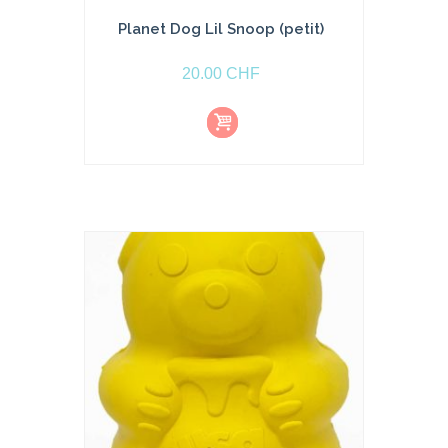
Planet Dog Lil Snoop (petit)
20.00
CHF
Aj
o
u
t
e
r
a
u
p
a
ni
e
r