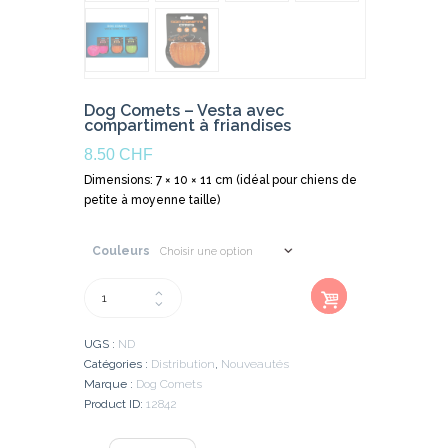
Dog Comets – Vesta avec
compartiment à friandises
8.50
CHF
Dimensions: 7 × 10 × 11 cm (idéal pour chiens de
petite à moyenne taille)
Couleurs
Ajout
quantité
er au
de
panier
Dog
UGS :
ND
Comets
Catégories :
Distribution
,
Nouveautés
-
Marque :
Dog Comets
Vesta
Product ID:
12842
avec
compartiment
à