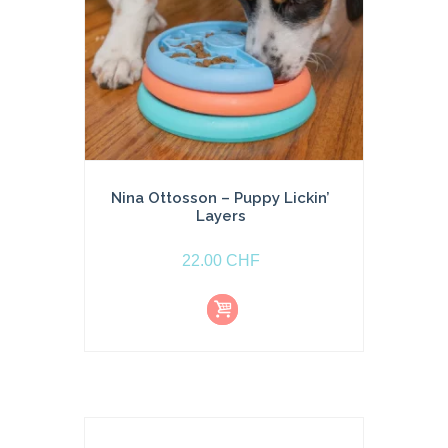
Nina Ottosson – Puppy Lickin’
Layers
22.00
CHF
Aj
o
u
t
e
r
a
u
p
a
ni