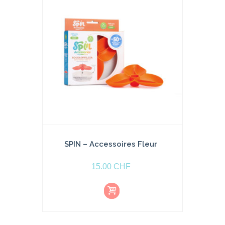
e
r
SPIN – Accessoires Fleur
15.00
CHF
Ce
C
produit
h
oi
a
x
d
plusieurs
e