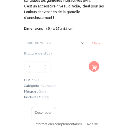
sur toutes les gamelles intéractives SPIN.
C’est un accessoire niveau difficile, idéal pour les
Loulous chevronnés de la gamelle
d’enrichissement !
Dimensions : 46,5 x 27 x 44 cm
Couleurs
Effacer
Rupture de stock
Ajout
quantité
er au
de
panier
SPIN
UGS :
ND
-
Catégorie :
Gamelles
Accessoire
Marque :
Spin
Spirale
Product ID:
9465
Description
Informations complémentaires
Avis (0)