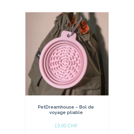
variations.
s
o
Les
p
ti
options
o
peuvent
n
s
être
choisies
sur
la
page
du
produit
PetDreamhouse – Bol de
voyage pliable
13.00
CHF